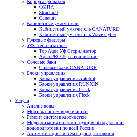
Корпуса фильтров
ФИПА
Structural
Canature
Кабинетные умягчители
Кабинетный умягчитель CANATURE
Кабинетный умягчитель Wave Cyber
Грязевые фильтры
УФ-стерилизаторы
Top Aqua Уф Стерилизатор
Aqua PRO Уф стерилизатор
Солевые баки
Солевые баки CANATURE
Блоки управления
Блоки управления Autotrol
Блоки управления RUNXIN
Блоки управления Clack
Блоки управления Fleck
Услуги
Анализ воды
Монтаж систем водоочистки
Ремонт систем водоочистки
Модернизация и реконструкция оборудования
водоподготовки по всей России
Автоматизация систем водоподготовки и