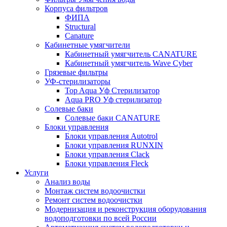
Корпуса фильтров
ФИПА
Structural
Canature
Кабинетные умягчители
Кабинетный умягчитель CANATURE
Кабинетный умягчитель Wave Cyber
Грязевые фильтры
УФ-стерилизаторы
Top Aqua Уф Стерилизатор
Aqua PRO Уф стерилизатор
Солевые баки
Солевые баки CANATURE
Блоки управления
Блоки управления Autotrol
Блоки управления RUNXIN
Блоки управления Clack
Блоки управления Fleck
Услуги
Анализ воды
Монтаж систем водоочистки
Ремонт систем водоочистки
Модернизация и реконструкция оборудования
водоподготовки по всей России