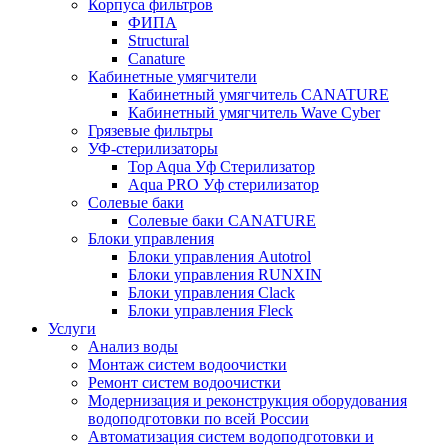
Корпуса фильтров
ФИПА
Structural
Canature
Кабинетные умягчители
Кабинетный умягчитель CANATURE
Кабинетный умягчитель Wave Cyber
Грязевые фильтры
УФ-стерилизаторы
Top Aqua Уф Стерилизатор
Aqua PRO Уф стерилизатор
Солевые баки
Солевые баки CANATURE
Блоки управления
Блоки управления Autotrol
Блоки управления RUNXIN
Блоки управления Clack
Блоки управления Fleck
Услуги
Анализ воды
Монтаж систем водоочистки
Ремонт систем водоочистки
Модернизация и реконструкция оборудования
водоподготовки по всей России
Автоматизация систем водоподготовки и