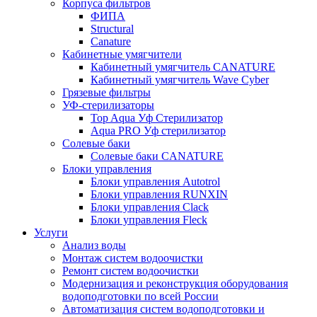
Корпуса фильтров
ФИПА
Structural
Canature
Кабинетные умягчители
Кабинетный умягчитель CANATURE
Кабинетный умягчитель Wave Cyber
Грязевые фильтры
УФ-стерилизаторы
Top Aqua Уф Стерилизатор
Aqua PRO Уф стерилизатор
Солевые баки
Солевые баки CANATURE
Блоки управления
Блоки управления Autotrol
Блоки управления RUNXIN
Блоки управления Clack
Блоки управления Fleck
Услуги
Анализ воды
Монтаж систем водоочистки
Ремонт систем водоочистки
Модернизация и реконструкция оборудования
водоподготовки по всей России
Автоматизация систем водоподготовки и