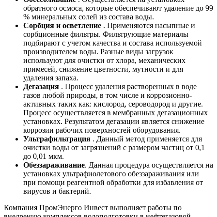
обратного осмоса, которые обеспечивают удаление до 99
% минеральных солей из состава воды.
Сорбция и осветление
. Применяются насыпные и
сорбционные фильтры. Фильтрующие материалы
подбирают с учетом качества и состава используемой
производителем воды. Разные виды загрузок
используют для очистки от хлора, механических
примесей, снижение цветности, мутности и для
удаления запаха.
Дегазация
. Процесс удаления растворенных в воде
газов любой природы, в том числе и коррозионно-
активных таких как: кислород, сероводород и другие.
Процесс осуществляется в мембранных дегазационных
установках. Результатом дегазации является снижение
коррозии рабочих поверхностей оборудования.
Ультрафильтрация
. Данный метод применяется для
очистки воды от загрязнений с размером частиц от 0,1
до 0,01 мкм.
Обеззараживание
. Данная процедура осуществляется на
установках ультрафиолетового обеззараживания или
при помощи реагентной обработки для избавления от
вирусов и бактерий.
Компания ПромЭнерго Инвест выполняет работы по
внедрению комплексов водоподготовки в нефтегазовой