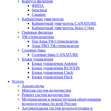
Корпуса фильтров
ФИПА
Structural
Canature
Кабинетные умягчители
Кабинетный умягчитель CANATURE
Кабинетный умягчитель Wave Cyber
Грязевые фильтры
УФ-стерилизаторы
Top Aqua Уф Стерилизатор
Aqua PRO Уф стерилизатор
Солевые баки
Солевые баки CANATURE
Блоки управления
Блоки управления Autotrol
Блоки управления RUNXIN
Блоки управления Clack
Блоки управления Fleck
Услуги
Анализ воды
Монтаж систем водоочистки
Ремонт систем водоочистки
Модернизация и реконструкция оборудования
водоподготовки по всей России
Автоматизация систем водоподготовки и