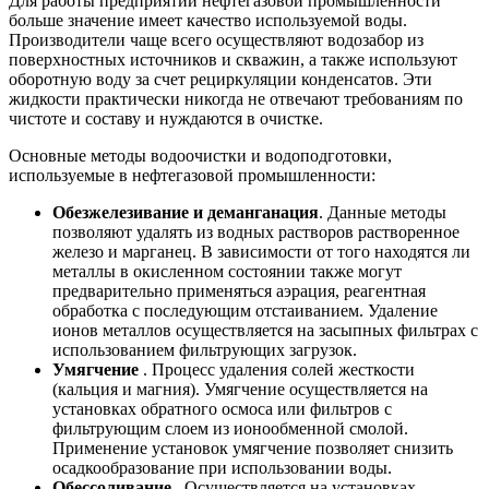
Для работы предприятий нефтегазовой промышленности
больше значение имеет качество используемой воды.
Производители чаще всего осуществляют водозабор из
поверхностных источников и скважин, а также используют
оборотную воду за счет рециркуляции конденсатов. Эти
жидкости практически никогда не отвечают требованиям по
чистоте и составу и нуждаются в очистке.
Основные методы водоочистки и водоподготовки,
используемые в нефтегазовой промышленности:
Обезжелезивание и деманганация
. Данные методы
позволяют удалять из водных растворов растворенное
железо и марганец. В зависимости от того находятся ли
металлы в окисленном состоянии также могут
предварительно применяться аэрация, реагентная
обработка с последующим отстаиванием. Удаление
ионов металлов осуществляется на засыпных фильтрах с
использованием фильтрующих загрузок.
Умягчение
. Процесс удаления солей жесткости
(кальция и магния). Умягчение осуществляется на
установках обратного осмоса или фильтров с
фильтрующим слоем из ионообменной смолой.
Применение установок умягчение позволяет снизить
осадкообразование при использовании воды.
Обессоливание
. Осуществляется на установках