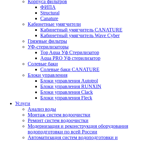
Корпуса фильтров
ФИПА
Structural
Canature
Кабинетные умягчители
Кабинетный умягчитель CANATURE
Кабинетный умягчитель Wave Cyber
Грязевые фильтры
УФ-стерилизаторы
Top Aqua Уф Стерилизатор
Aqua PRO Уф стерилизатор
Солевые баки
Солевые баки CANATURE
Блоки управления
Блоки управления Autotrol
Блоки управления RUNXIN
Блоки управления Clack
Блоки управления Fleck
Услуги
Анализ воды
Монтаж систем водоочистки
Ремонт систем водоочистки
Модернизация и реконструкция оборудования
водоподготовки по всей России
Автоматизация систем водоподготовки и