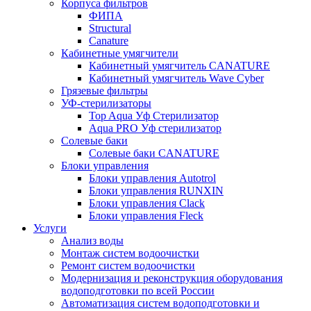
Корпуса фильтров
ФИПА
Structural
Canature
Кабинетные умягчители
Кабинетный умягчитель CANATURE
Кабинетный умягчитель Wave Cyber
Грязевые фильтры
УФ-стерилизаторы
Top Aqua Уф Стерилизатор
Aqua PRO Уф стерилизатор
Солевые баки
Солевые баки CANATURE
Блоки управления
Блоки управления Autotrol
Блоки управления RUNXIN
Блоки управления Clack
Блоки управления Fleck
Услуги
Анализ воды
Монтаж систем водоочистки
Ремонт систем водоочистки
Модернизация и реконструкция оборудования
водоподготовки по всей России
Автоматизация систем водоподготовки и