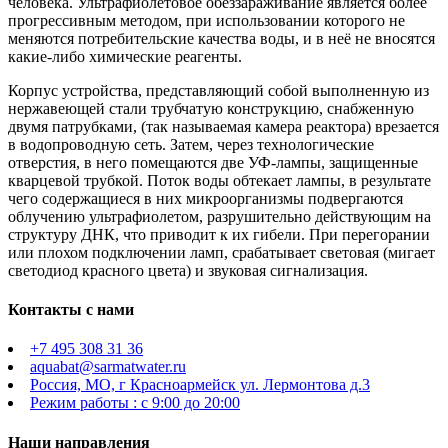
человека. Ультрафиолетовое обеззараживание является более
прогрессивным методом, при использовании которого не
меняются потребительские качества воды, и в неё не вносятся
какие-либо химические реагенты.
Корпус устройства, представляющий собой выполненную из
нержавеющей стали трубчатую конструкцию, снабженную
двумя патрубками, (так называемая камера реактора) врезается
в водопроводную сеть. Затем, через технологические
отверстия, в него помещаются две УФ-лампы, защищенные
кварцевой трубкой. Поток воды обтекает лампы, в результате
чего содержащиеся в них микроорганизмы подвергаются
облучению ультрафиолетом, разрушительно действующим на
структуру ДНК, что приводит к их гибели. При перегорании
или плохом подключении ламп, срабатывает световая (мигает
светодиод красного цвета) и звуковая сигнализация.
Контакты с нами
+7 495 308 31 36
aquabat@sarmatwater.ru
Россия, МО, г Красноармейск ул. Лермонтова д.3
Режим работы : с 9:00 до 20:00
Наши направления