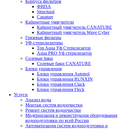
Корпуса фильтров
ФИПА
Structural
Canature
Кабинетные умягчители
Кабинетный умягчитель CANATURE
Кабинетный умягчитель Wave Cyber
Грязевые фильтры
УФ-стерилизаторы
Top Aqua Уф Стерилизатор
Aqua PRO Уф стерилизатор
Солевые баки
Солевые баки CANATURE
Блоки управления
Блоки управления Autotrol
Блоки управления RUNXIN
Блоки управления Clack
Блоки управления Fleck
Услуги
Анализ воды
Монтаж систем водоочистки
Ремонт систем водоочистки
Модернизация и реконструкция оборудования
водоподготовки по всей России
Автоматизация систем водоподготовки и