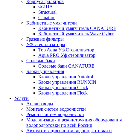
Корпуса фильтров
ФИПА
Structural
Canature
Кабинетные умягчители
Кабинетный умягчитель CANATURE
Кабинетный умягчитель Wave Cyber
Грязевые фильтры
УФ-стерилизаторы
Top Aqua Уф Стерилизатор
Aqua PRO Уф стерилизатор
Солевые баки
Солевые баки CANATURE
Блоки управления
Блоки управления Autotrol
Блоки управления RUNXIN
Блоки управления Clack
Блоки управления Fleck
Услуги
Анализ воды
Монтаж систем водоочистки
Ремонт систем водоочистки
Модернизация и реконструкция оборудования
водоподготовки по всей России
Автоматизация систем водоподготовки и