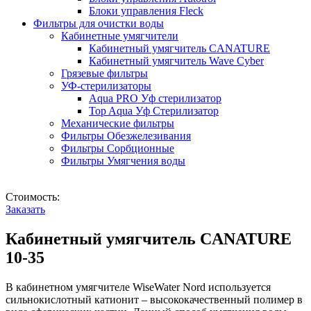
Блоки управления Fleck
Фильтры для очистки воды
Кабинетные умягчители
Кабинетный умягчитель CANATURE
Кабинетный умягчитель Wave Cyber
Грязевые фильтры
УФ-стерилизаторы
Aqua PRO Уф стерилизатор
Top Aqua Уф Стерилизатор
Механические фильтры
Фильтры Обезжелезивания
Фильтры Сорбционные
Фильтры Умягчения воды
Стоимость:
Заказать
Кабинетный умягчитель CANATURE
10-35
В кабинетном умягчителе WiseWater Nord используется
сильнокислотный катионит – высококачественный полимер в