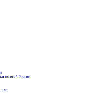
ии
ки по всей России
товки