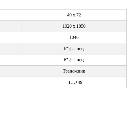
40 х 72
1020 х 1850
1046
6″ фланец
6″ фланец
Треножник
+1…+49