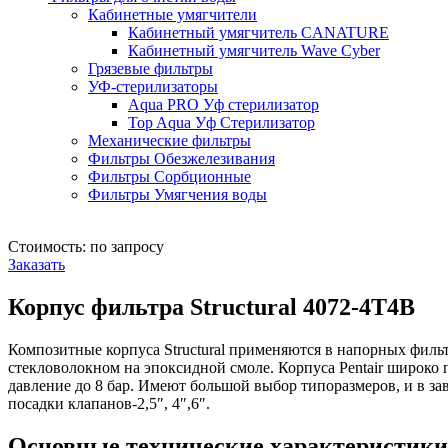
Кабинетные умягчители
Кабинетный умягчитель CANATURE
Кабинетный умягчитель Wave Cyber
Грязевые фильтры
УФ-стерилизаторы
Aqua PRO Уф стерилизатор
Top Aqua Уф Стерилизатор
Механические фильтры
Фильтры Обезжелезивания
Фильтры Сорбционные
Фильтры Умягчения воды
Стоимость: по запросу
Заказать
Корпус фильтра Structural 4072-4T4B
Композитные корпуса Structural применяются в напорных фильт
стекловолокном на эпоксидной смоле. Корпуса Pentair широко 
давление до 8 бар. Имеют большой выбор типоразмеров, и в за
посадки клапанов-2,5″, 4″,6″.
Основные технические характеристики