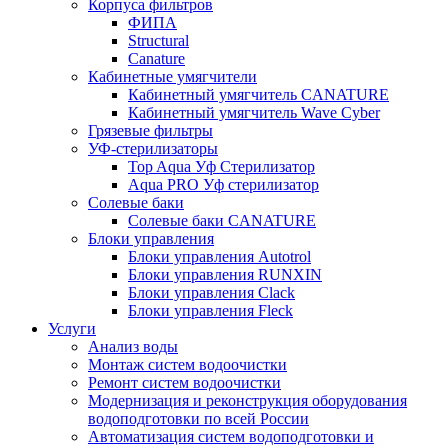
Корпуса фильтров
ФИПА
Structural
Canature
Кабинетные умягчители
Кабинетный умягчитель CANATURE
Кабинетный умягчитель Wave Cyber
Грязевые фильтры
УФ-стерилизаторы
Top Aqua Уф Стерилизатор
Aqua PRO Уф стерилизатор
Солевые баки
Солевые баки CANATURE
Блоки управления
Блоки управления Autotrol
Блоки управления RUNXIN
Блоки управления Clack
Блоки управления Fleck
Услуги
Анализ воды
Монтаж систем водоочистки
Ремонт систем водоочистки
Модернизация и реконструкция оборудования
водоподготовки по всей России
Автоматизация систем водоподготовки и