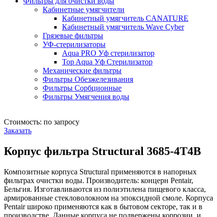
Фильтры для очистки воды
Кабинетные умягчители
Кабинетный умягчитель CANATURE
Кабинетный умягчитель Wave Cyber
Грязевые фильтры
УФ-стерилизаторы
Aqua PRO Уф стерилизатор
Top Aqua Уф Стерилизатор
Механические фильтры
Фильтры Обезжелезивания
Фильтры Сорбционные
Фильтры Умягчения воды
Стоимость: по запросу
Заказать
Корпус фильтра Structural 3685-4T4B
Композитные корпуса Structural применяются в напорных
фильтрах очистки воды. Производитель: концерн Pentair,
Бельгия. Изготавливаются из полиэтилена пищевого класса,
армированные стекловолокном на эпоксидной смоле. Корпуса
Pentair широко применяются как в бытовом секторе, так и в
производстве. Данные корпуса не подвержены коррозии, и