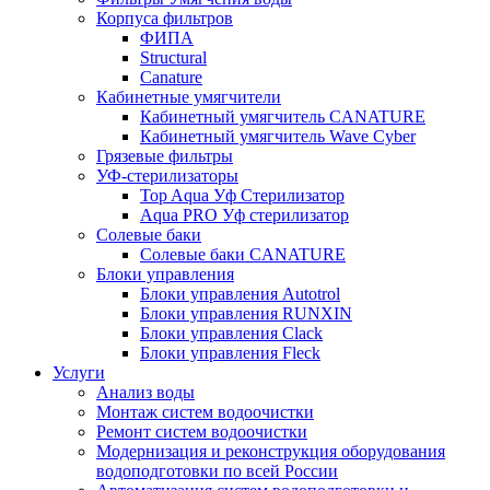
Корпуса фильтров
ФИПА
Structural
Canature
Кабинетные умягчители
Кабинетный умягчитель CANATURE
Кабинетный умягчитель Wave Cyber
Грязевые фильтры
УФ-стерилизаторы
Top Aqua Уф Стерилизатор
Aqua PRO Уф стерилизатор
Солевые баки
Солевые баки CANATURE
Блоки управления
Блоки управления Autotrol
Блоки управления RUNXIN
Блоки управления Clack
Блоки управления Fleck
Услуги
Анализ воды
Монтаж систем водоочистки
Ремонт систем водоочистки
Модернизация и реконструкция оборудования
водоподготовки по всей России