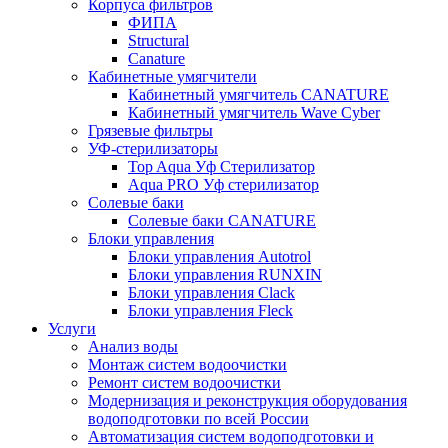
Корпуса фильтров
ФИПА
Structural
Canature
Кабинетные умягчители
Кабинетный умягчитель CANATURE
Кабинетный умягчитель Wave Cyber
Грязевые фильтры
УФ-стерилизаторы
Top Aqua Уф Стерилизатор
Aqua PRO Уф стерилизатор
Солевые баки
Солевые баки CANATURE
Блоки управления
Блоки управления Autotrol
Блоки управления RUNXIN
Блоки управления Clack
Блоки управления Fleck
Услуги
Анализ воды
Монтаж систем водоочистки
Ремонт систем водоочистки
Модернизация и реконструкция оборудования
водоподготовки по всей России
Автоматизация систем водоподготовки и