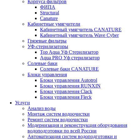
Корпуса фильтров
ФИПА
Structural
Canature
Кабинетные умягчители
Кабинетный умягчитель CANATURE
Кабинетный умягчитель Wave Cyber
Грязевые фильтры
УФ-стерилизаторы
Top Aqua Уф Стерилизатор
Aqua PRO Уф стерилизатор
Солевые баки
Солевые баки CANATURE
Блоки управления
Блоки управления Autotrol
Блоки управления RUNXIN
Блоки управления Clack
Блоки управления Fleck
Услуги
Анализ воды
Монтаж систем водоочистки
Ремонт систем водоочистки
Модернизация и реконструкция оборудования
водоподготовки по всей России
Автоматизация систем водоподготовки и