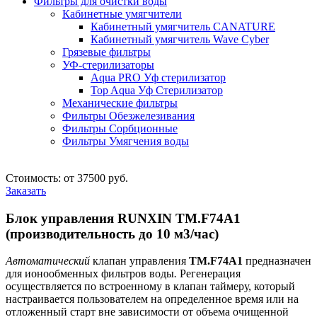
Фильтры для очистки воды
Кабинетные умягчители
Кабинетный умягчитель CANATURE
Кабинетный умягчитель Wave Cyber
Грязевые фильтры
УФ-стерилизаторы
Aqua PRO Уф стерилизатор
Top Aqua Уф Стерилизатор
Механические фильтры
Фильтры Обезжелезивания
Фильтры Сорбционные
Фильтры Умягчения воды
Стоимость: от 37500 руб.
Заказать
Блок управления RUNXIN ТМ.F74А1
(производительность до 10 м3/час)
Автоматический
клапан управления
ТМ.F74А1
предназначен
для ионообменных фильтров воды
.
Регенерация
осуществляется по встроенному в клапан таймеру, который
настраивается пользователем на определенное время или на
отложенный старт вне зависимости от объема очищенной