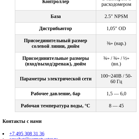
Контроллер
расходомером
База
2.5″ NPSM
Дистрибьютор
1,05″ OD
Присоединительный размер
⅜» (нар.)
солевой линии, дюйм
Присоединительные размеры
¾» / ¾» / ½»
(вход/выход/дренаж), дюйм
(вн.)
100~240B / 50-
Параметры электрической сети
60 Гц
Рабочее давление, бар
1,5 — 6,0
Рабочая температура воды, °С
8 — 45
Контакты с нами
+7 495 308 31 36