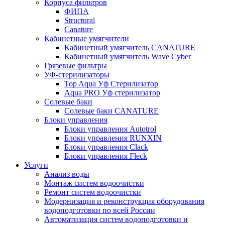
Корпуса фильтров
ФИПА
Structural
Canature
Кабинетные умягчители
Кабинетный умягчитель CANATURE
Кабинетный умягчитель Wave Cyber
Грязевые фильтры
УФ-стерилизаторы
Top Aqua Уф Стерилизатор
Aqua PRO Уф стерилизатор
Солевые баки
Солевые баки CANATURE
Блоки управления
Блоки управления Autotrol
Блоки управления RUNXIN
Блоки управления Clack
Блоки управления Fleck
Услуги
Анализ воды
Монтаж систем водоочистки
Ремонт систем водоочистки
Модернизация и реконструкция оборудования
водоподготовки по всей России
Автоматизация систем водоподготовки и