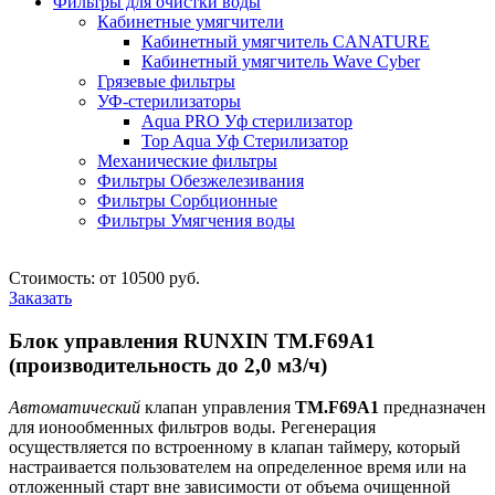
Фильтры для очистки воды
Кабинетные умягчители
Кабинетный умягчитель CANATURE
Кабинетный умягчитель Wave Cyber
Грязевые фильтры
УФ-стерилизаторы
Aqua PRO Уф стерилизатор
Top Aqua Уф Стерилизатор
Механические фильтры
Фильтры Обезжелезивания
Фильтры Сорбционные
Фильтры Умягчения воды
Стоимость: от 10500 руб.
Заказать
Блок управления RUNXIN TM.F69A1
(производительность до 2,0 м3/ч)
Автоматический
клапан управления
TM.F69A1
предназначен
для ионообменных фильтров воды
.
Регенерация
осуществляется по встроенному в клапан таймеру, который
настраивается пользователем на определенное время или на
отложенный старт вне зависимости от объема очищенной