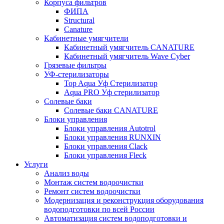
Корпуса фильтров
ФИПА
Structural
Canature
Кабинетные умягчители
Кабинетный умягчитель CANATURE
Кабинетный умягчитель Wave Cyber
Грязевые фильтры
УФ-стерилизаторы
Top Aqua Уф Стерилизатор
Aqua PRO Уф стерилизатор
Солевые баки
Солевые баки CANATURE
Блоки управления
Блоки управления Autotrol
Блоки управления RUNXIN
Блоки управления Clack
Блоки управления Fleck
Услуги
Анализ воды
Монтаж систем водоочистки
Ремонт систем водоочистки
Модернизация и реконструкция оборудования
водоподготовки по всей России
Автоматизация систем водоподготовки и