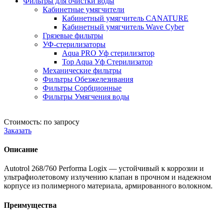
Фильтры для очистки воды
Кабинетные умягчители
Кабинетный умягчитель CANATURE
Кабинетный умягчитель Wave Cyber
Грязевые фильтры
УФ-стерилизаторы
Aqua PRO Уф стерилизатор
Top Aqua Уф Стерилизатор
Механические фильтры
Фильтры Обезжелезивания
Фильтры Сорбционные
Фильтры Умягчения воды
Стоимость: по запросу
Заказать
Описание
Autotrol 268/760 Performa Logix — устойчивый к коррозии и
ультрафиолетовому излучению клапан в прочном и надежном
корпусе из полимерного материала, армированного волокном.
Преимущества