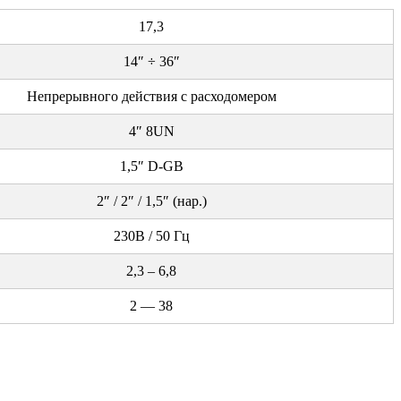
17,3
14″ ÷ 36″
Непрерывного действия с расходомером
4″ 8UN
1,5″ D-GB
2″ / 2″ / 1,5″ (нар.)
230B / 50 Гц
2,3 – 6,8
2 — 38