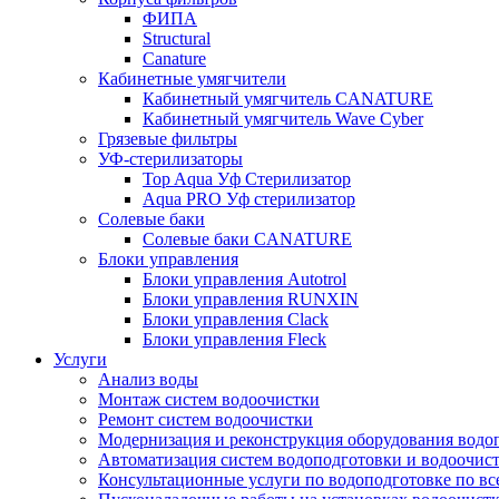
ФИПА
Structural
Canature
Кабинетные умягчители
Кабинетный умягчитель CANATURE
Кабинетный умягчитель Wave Cyber
Грязевые фильтры
УФ-стерилизаторы
Top Aqua Уф Стерилизатор
Aqua PRO Уф стерилизатор
Солевые баки
Солевые баки CANATURE
Блоки управления
Блоки управления Autotrol
Блоки управления RUNXIN
Блоки управления Clack
Блоки управления Fleck
Услуги
Анализ воды
Монтаж систем водоочистки
Ремонт систем водоочистки
Модернизация и реконструкция оборудования водо
Автоматизация систем водоподготовки и водоочис
Консультационные услуги по водоподготовке по вс