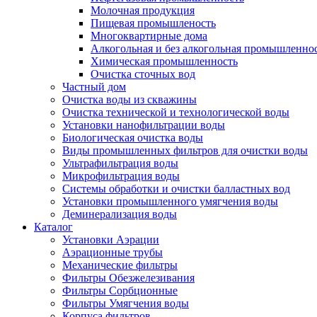
Молочная продукция
Пищевая промышленость
Многоквартирные дома
Алкогольная и без алкогольная промышленно
Химическая промышленность
Очистка сточных вод
Частный дом
Очистка воды из скважины
Очистка технической и технологической воды
Установки нанофильтрации воды
Биологическая очистка воды
Виды промышленных фильтров для очистки воды
Ультрафильтрация воды
Микрофильтрация воды
Системы обработки и очистки балластных вод
Установки промышленного умягчения воды
Деминерализация воды
Каталог
Установки Аэрации
Аэрационные трубы
Механические фильтры
Фильтры Обезжелезивания
Фильтры Сорбционные
Фильтры Умягчения воды
Корпуса фильтров