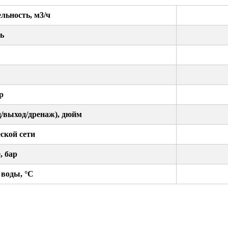
льность, м3/ч
ь
р
/выход/дренаж), дюйм
ской сети
, бар
 воды, °С