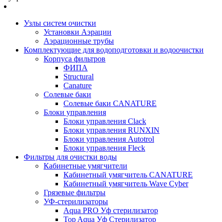
Узлы систем очистки
Установки Аэрации
Аэрационные трубы
Комплектующие для водоподготовки и водоочистки
Корпуса фильтров
ФИПА
Structural
Canature
Солевые баки
Солевые баки CANATURE
Блоки управления
Блоки управления Clack
Блоки управления RUNXIN
Блоки управления Autotrol
Блоки управления Fleck
Фильтры для очистки воды
Кабинетные умягчители
Кабинетный умягчитель CANATURE
Кабинетный умягчитель Wave Cyber
Грязевые фильтры
УФ-стерилизаторы
Aqua PRO Уф стерилизатор
Top Aqua Уф Стерилизатор