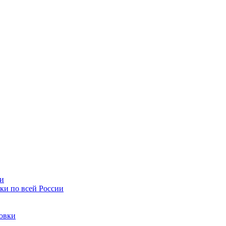
ии
ки по всей России
товки