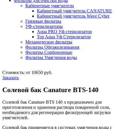
Фильтры для очистки воды
Кабинетные умягчители
Кабинетный умягчитель CANATURE
Кабинетный умягчитель Wave Cyber
Грязевые фильтры
УФ-стерилизаторы
Aqua PRO Уф стерилизатор
Top Aqua Уф Стерилизатор
Механические фильтры
Фильтры Обезжелезивания
Фильтры Сорбционные
Фильтры Умягчения воды
Стоимость: от 10650 руб.
Заказать
Солевой бак Canature BTS-140
Солевой бак Canature BTS 140 л предназначен для
приготовления и хранения раствора поваренной соли,
необходимого для регенерации фильтрующей загрузки
умягчителей.
Солевой бак применяется в системах умягчения воды с