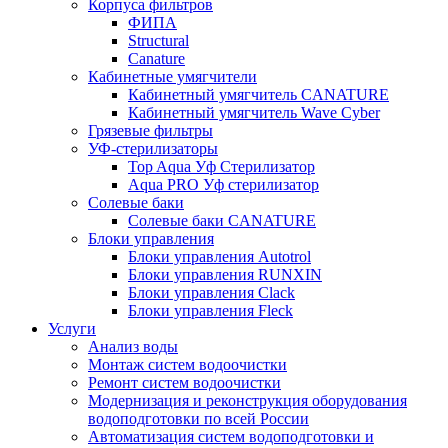
Корпуса фильтров
ФИПА
Structural
Canature
Кабинетные умягчители
Кабинетный умягчитель CANATURE
Кабинетный умягчитель Wave Cyber
Грязевые фильтры
УФ-стерилизаторы
Top Aqua Уф Стерилизатор
Aqua PRO Уф стерилизатор
Солевые баки
Солевые баки CANATURE
Блоки управления
Блоки управления Autotrol
Блоки управления RUNXIN
Блоки управления Clack
Блоки управления Fleck
Услуги
Анализ воды
Монтаж систем водоочистки
Ремонт систем водоочистки
Модернизация и реконструкция оборудования
водоподготовки по всей России
Автоматизация систем водоподготовки и