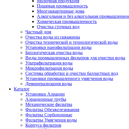
Молочная продукция
Пищевая промышленость
Многоквартирные дома
Алкогольная и без алкогольная промышленно
Химическая промышленность
Очистка сточных вод
Частный дом
Очистка воды из скважины
Очистка технической и технологической воды
Установки нанофильтрации воды
Биологическая очистка воды
Виды промышленных фильтров для очистки воды
Ультрафильтрация воды
Микрофильтрация воды
Системы обработки и очистки балластных вод
Установки промышленного умягчения воды
Деминерализация воды
Каталог
Установки Аэрации
Аэрационные трубы
Механические фильтры
Фильтры Обезжелезивания
Фильтры Сорбционные
Фильтры Умягчения воды
Корпуса фильтров