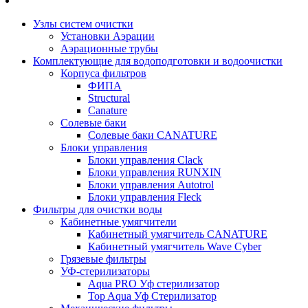
Узлы систем очистки
Установки Аэрации
Аэрационные трубы
Комплектующие для водоподготовки и водоочистки
Корпуса фильтров
ФИПА
Structural
Canature
Солевые баки
Солевые баки CANATURE
Блоки управления
Блоки управления Clack
Блоки управления RUNXIN
Блоки управления Autotrol
Блоки управления Fleck
Фильтры для очистки воды
Кабинетные умягчители
Кабинетный умягчитель CANATURE
Кабинетный умягчитель Wave Cyber
Грязевые фильтры
УФ-стерилизаторы
Aqua PRO Уф стерилизатор
Top Aqua Уф Стерилизатор