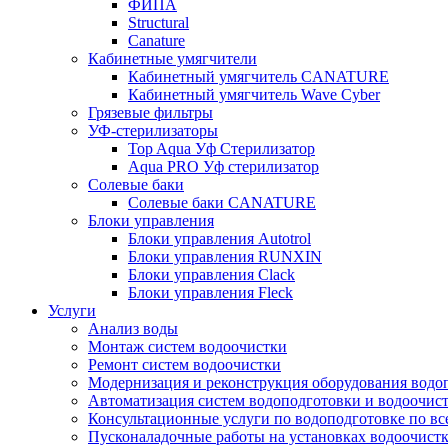
ФИПА
Structural
Canature
Кабинетные умягчители
Кабинетный умягчитель CANATURE
Кабинетный умягчитель Wave Cyber
Грязевые фильтры
УФ-стерилизаторы
Top Aqua Уф Стерилизатор
Aqua PRO Уф стерилизатор
Солевые баки
Солевые баки CANATURE
Блоки управления
Блоки управления Autotrol
Блоки управления RUNXIN
Блоки управления Clack
Блоки управления Fleck
Услуги
Анализ воды
Монтаж систем водоочистки
Ремонт систем водоочистки
Модернизация и реконструкция оборудования водо
Автоматизация систем водоподготовки и водоочис
Консультационные услуги по водоподготовке по вс
Пусконаладочные работы на установках водоочист