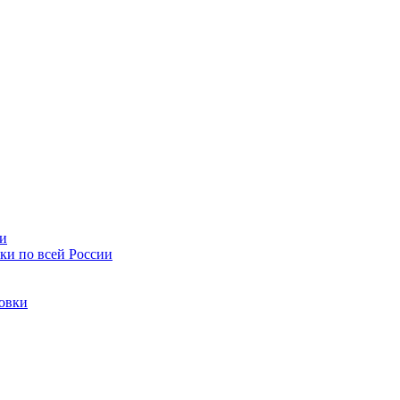
ии
ки по всей России
товки