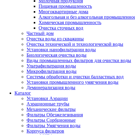
Молочная продукция
Пищевая промышленость
Многоквартирные дома
Алкогольная и без алкогольная промышленно
Химическая промышленность
Очистка сточных вод
Частный дом
Очистка воды из скважины
Очистка технической и технологической воды
Установки нанофильтрации воды
Биологическая очистка воды
Виды промышленных фильтров для очистки воды
Ультрафильтрация воды
Микрофильтрация воды
Системы обработки и очистки балластных вод
Установки промышленного умягчения воды
Деминерализация воды
Каталог
Установки Аэрации
Аэрационные трубы
Механические фильтры
Фильтры Обезжелезивания
Фильтры Сорбционные
Фильтры Умягчения воды
Корпуса фильтров