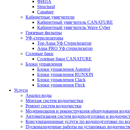
ФИПА
Structural
Canature
Кабинетные умягчители
Кабинетный умягчитель CANATURE
Кабинетный умягчитель Wave Cyber
Грязевые фильтры
УФ-стерилизаторы
Top Aqua Уф Стерилизатор
Aqua PRO Уф стерилизатор
Солевые баки
Солевые баки CANATURE
Блоки управления
Блоки управления Autotrol
Блоки управления RUNXIN
Блоки управления Clack
Блоки управления Fleck
Услуги
Анализ воды
Монтаж систем водоочистки
Ремонт систем водоочистки
Модернизация и реконструкция оборудования водо
Автоматизация систем водоподготовки и водоочис
Консультационные услуги по водоподготовке по вс
Пусконаладочные работы на установках водоочист