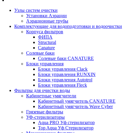
Узлы систем очистки
Установки Аэрации
Аэрационные трубы
Комплектующие для водоподготовки и водоочистки
Корпуса фильтров
ФИПА
Structural
Canature
Солевые баки
Солевые баки CANATURE
Блоки управления
Блоки управления Clack
Блоки управления RUNXIN
Блоки управления Autotrol
Блоки управления Fleck
Фильтры для очистки воды
Кабинетные умягчители
Кабинетный умягчитель CANATURE
Кабинетный умягчитель Wave Cyber
Грязевые фильтры
УФ-стерилизаторы
Aqua PRO Уф стерилизатор
Top Aqua Уф Стерилизатор