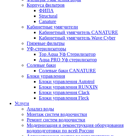
Корпуса фильтров
ФИПА
Structural
Canature
Кабинетные умягчители
Кабинетный умягчитель CANATURE
Кабинетный умягчитель Wave Cyber
Грязевые фильтры
УФ-стерилизаторы
Top Aqua Уф Стерилизатор
Aqua PRO Уф стерилизатор
Солевые баки
Солевые баки CANATURE
Блоки управления
Блоки управления Autotrol
Блоки управления RUNXIN
Блоки управления Clack
Блоки управления Fleck
Услуги
Анализ воды
Монтаж систем водоочистки
Ремонт систем водоочистки
Модернизация и реконструкция оборудования
водоподготовки по всей России