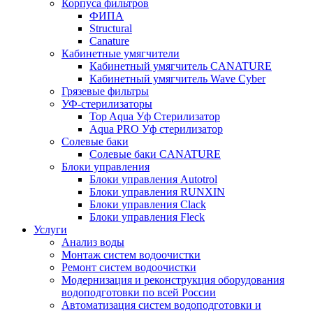
Корпуса фильтров
ФИПА
Structural
Canature
Кабинетные умягчители
Кабинетный умягчитель CANATURE
Кабинетный умягчитель Wave Cyber
Грязевые фильтры
УФ-стерилизаторы
Top Aqua Уф Стерилизатор
Aqua PRO Уф стерилизатор
Солевые баки
Солевые баки CANATURE
Блоки управления
Блоки управления Autotrol
Блоки управления RUNXIN
Блоки управления Clack
Блоки управления Fleck
Услуги
Анализ воды
Монтаж систем водоочистки
Ремонт систем водоочистки
Модернизация и реконструкция оборудования
водоподготовки по всей России
Автоматизация систем водоподготовки и