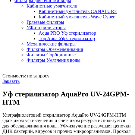
Фильтры для очистки воды
Кабинетные умягчители
Кабинетный умягчитель CANATURE
Кабинетный умягчитель Wave Cyber
Грязевые фильтры
УФ-стерилизаторы
Aqua PRO Уф стерилизатор
Top Aqua Уф Стерилизатор
Механические фильтры
Фильтры Обезжелезивания
Фильтры Сорбционные
Фильтры Умягчения воды
Стоимость: по запросу
Заказать
Уф стерилизатор AquaPro UV-24GPM-
HTM
Ультрафиолетовый стерилизатор AquaPro UV-24GPM-HTM
сдатчиком уф-излучения и счетчиком ресурса используется
для обеззараживания воды. УФ-излучение разрушает цепочки
ДНК бактерий, вирусов и прочих микроорганизмов. Проходя