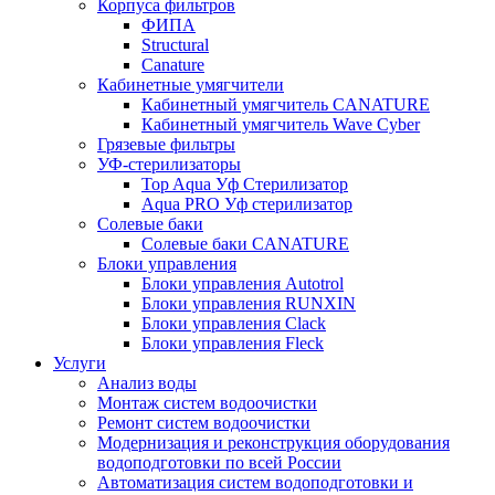
Корпуса фильтров
ФИПА
Structural
Canature
Кабинетные умягчители
Кабинетный умягчитель CANATURE
Кабинетный умягчитель Wave Cyber
Грязевые фильтры
УФ-стерилизаторы
Top Aqua Уф Стерилизатор
Aqua PRO Уф стерилизатор
Солевые баки
Солевые баки CANATURE
Блоки управления
Блоки управления Autotrol
Блоки управления RUNXIN
Блоки управления Clack
Блоки управления Fleck
Услуги
Анализ воды
Монтаж систем водоочистки
Ремонт систем водоочистки
Модернизация и реконструкция оборудования
водоподготовки по всей России
Автоматизация систем водоподготовки и