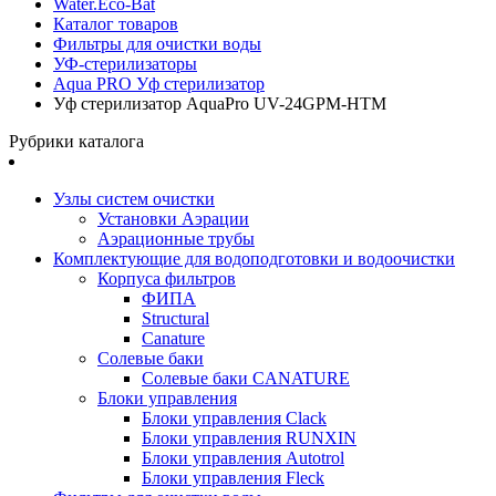
Water.Eco-Bat
Каталог товаров
Фильтры для очистки воды
УФ-стерилизаторы
Aqua PRO Уф стерилизатор
Уф стерилизатор AquaPro UV-24GPM-HTM
Рубрики каталога
Узлы систем очистки
Установки Аэрации
Аэрационные трубы
Комплектующие для водоподготовки и водоочистки
Корпуса фильтров
ФИПА
Structural
Canature
Солевые баки
Солевые баки CANATURE
Блоки управления
Блоки управления Clack
Блоки управления RUNXIN
Блоки управления Autotrol
Блоки управления Fleck