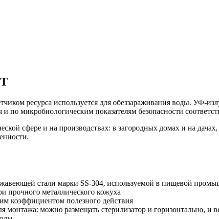
HT
чиком ресурса используется для обеззараживания воды. УФ-изл
я и по микробиологическим показателям безопасности соответст
кой сфере и на производствах: в загородных домах и на дачах, 
ленности.
ержавеющей стали марки SS-304, используемой в пищевой пром
ри прочного металлического кожуха
ким коэффициентом полезного действия
ля монтажа: можно размещать стерилизатор и горизонтально, и 
воды