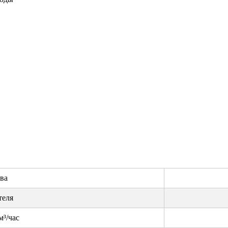
ва
теля
м³/час