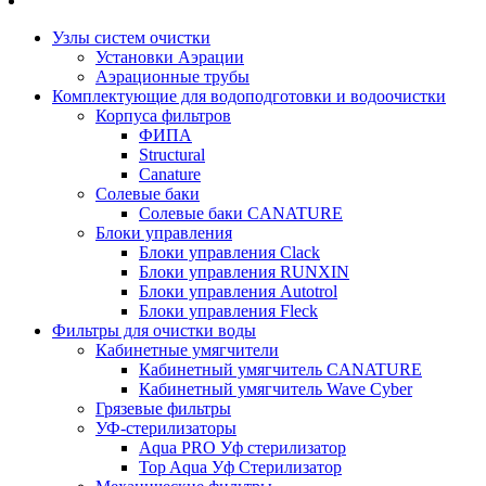
Узлы систем очистки
Установки Аэрации
Аэрационные трубы
Комплектующие для водоподготовки и водоочистки
Корпуса фильтров
ФИПА
Structural
Canature
Солевые баки
Солевые баки CANATURE
Блоки управления
Блоки управления Clack
Блоки управления RUNXIN
Блоки управления Autotrol
Блоки управления Fleck
Фильтры для очистки воды
Кабинетные умягчители
Кабинетный умягчитель CANATURE
Кабинетный умягчитель Wave Cyber
Грязевые фильтры
УФ-стерилизаторы
Aqua PRO Уф стерилизатор
Top Aqua Уф Стерилизатор