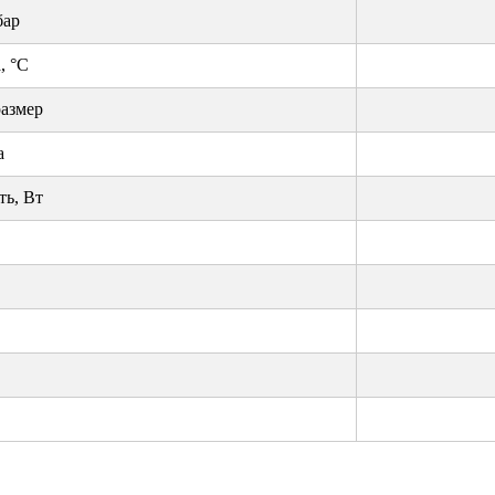
бар
, °С
азмер
а
ь, Вт