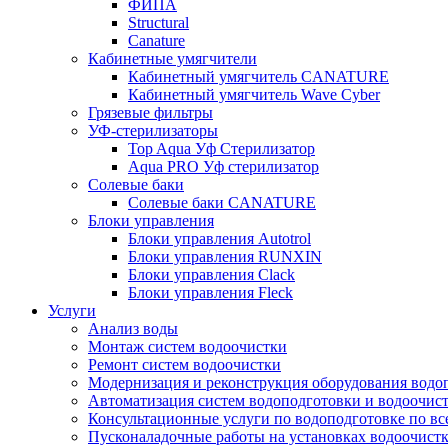
ФИПА
Structural
Canature
Кабинетные умягчители
Кабинетный умягчитель CANATURE
Кабинетный умягчитель Wave Cyber
Грязевые фильтры
УФ-стерилизаторы
Top Aqua Уф Стерилизатор
Aqua PRO Уф стерилизатор
Солевые баки
Солевые баки CANATURE
Блоки управления
Блоки управления Autotrol
Блоки управления RUNXIN
Блоки управления Clack
Блоки управления Fleck
Услуги
Анализ воды
Монтаж систем водоочистки
Ремонт систем водоочистки
Модернизация и реконструкция оборудования водо
Автоматизация систем водоподготовки и водоочис
Консультационные услуги по водоподготовке по вс
Пусконаладочные работы на установках водоочист