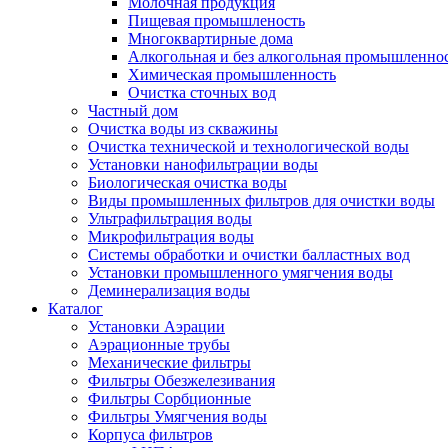
Молочная продукция
Пищевая промышленость
Многоквартирные дома
Алкогольная и без алкогольная промышленно
Химическая промышленность
Очистка сточных вод
Частный дом
Очистка воды из скважины
Очистка технической и технологической воды
Установки нанофильтрации воды
Биологическая очистка воды
Виды промышленных фильтров для очистки воды
Ультрафильтрация воды
Микрофильтрация воды
Системы обработки и очистки балластных вод
Установки промышленного умягчения воды
Деминерализация воды
Каталог
Установки Аэрации
Аэрационные трубы
Механические фильтры
Фильтры Обезжелезивания
Фильтры Сорбционные
Фильтры Умягчения воды
Корпуса фильтров