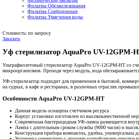
Механические фильтры
Фильтры Обезжелезивания
Фильтры Сорбционные
Фильтры Умягчения воды
Стоимость: по запросу
Заказать
Уф стерилизатор AquaPro UV-12GPM-
Ультрафиолетовый стерилизатор AquaPro UV-12GPM-HT со счет
микроорганизмов. Проходя через модуль, вода обеззараживаетс
УФ-стерилизатор подходит для применения в бытовой, коммерчес
на суднах, в кафе и ресторанах, в различных отраслях промыш
Особенности AquaPro UV-12GPM-HT
Данная модель оснащена счетчиком ресурса
Корпус установки изготовлен из высококачественной н
Современная бактерицидная УФ-лампа размещается внут
Лампа с длительным сроком службы (9000 часов) и высо
Конструкция прибора компактна, удобна, универсальна д
Установка совместима с другими устройствами очистки 