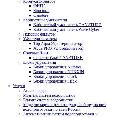
Корпуса фильтров
ФИПА
Structural
Canature
Кабинетные умягчители
Кабинетный умягчитель CANATURE
Кабинетный умягчитель Wave Cyber
Грязевые фильтры
УФ-стерилизаторы
Top Aqua Уф Стерилизатор
Aqua PRO Уф стерилизатор
Солевые баки
Солевые баки CANATURE
Блоки управления
Блоки управления Autotrol
Блоки управления RUNXIN
Блоки управления Clack
Блоки управления Fleck
Услуги
Анализ воды
Монтаж систем водоочистки
Ремонт систем водоочистки
Модернизация и реконструкция оборудования
водоподготовки по всей России
Автоматизация систем водоподготовки и