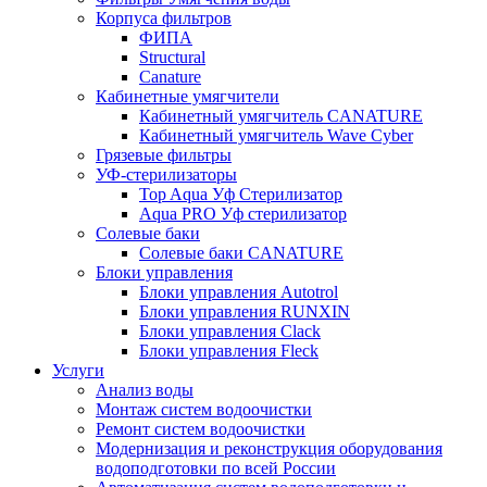
Корпуса фильтров
ФИПА
Structural
Canature
Кабинетные умягчители
Кабинетный умягчитель CANATURE
Кабинетный умягчитель Wave Cyber
Грязевые фильтры
УФ-стерилизаторы
Top Aqua Уф Стерилизатор
Aqua PRO Уф стерилизатор
Солевые баки
Солевые баки CANATURE
Блоки управления
Блоки управления Autotrol
Блоки управления RUNXIN
Блоки управления Clack
Блоки управления Fleck
Услуги
Анализ воды
Монтаж систем водоочистки
Ремонт систем водоочистки
Модернизация и реконструкция оборудования
водоподготовки по всей России